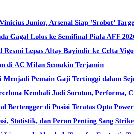
nicius Junior, Arsenal Siap ‘Srobot’ Targ
uda Gagal Lolos ke Semifinal Piala AFF 202
 Resmi Lepas Altay Bayindir ke Celta Vigo
n di AC Milan Semakin Terjamin
 Menjadi Pemain Gaji Tertinggi dalam Sej
celona Kembali Jadi Sorotan, Performa, 
l Bertengger di Posisi Teratas Opta Powe
i, Statistik, dan Peran Penting Sang Strik