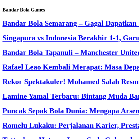
Bandar Bola Games
Bandar Bola Semarang – Gagal Dapatkan Vi
Singapura vs Indonesia Berakhir 1-1, Gar
Bandar Bola Tapanuli – Manchester United
Rafael Leao Kembali Merapat: Masa Depa
Rekor Spektakuler! Mohamed Salah Resmi
Lamine Yamal Terbaru: Bintang Muda Bar
Puncak Sepak Bola Dunia: Mengapa Arsena
Romelu Lukaku: Perjalanan Karier, Prestas