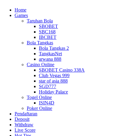
Home
Games
Taruhan Bola
SBOBET
SBC168
IBCBET
Bola Tangkas
Bola Tangkas 2
TangkasNet
arwana 888
Casino Online
SBOBET Casino 338A
Club Vegas 999
star of asia 888
SGD777
Holiday Palace
Togel Online
ISIN4D
Poker Online
Pendaftaran
Deposit
Withdraw
Live Score
Hot Tips