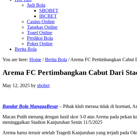
Judi Bola
SBOBET
IBCBET
Casino Online
Tangkas Online
Togel Online
Prediksi Bola
Poker Online
Berita Bola
You are here:
Home
/
Berita Bola
/
Arema FC Pertimbangkan Cabut D
Arema FC Pertimbangkan Cabut Dari Sta
May 12, 2025
by
sbobet
Bandar Bola ManggaBesar
– Pihak klub merasa tidak di hormati, 
Macan Putih menang dengan hasil skor 3-0 atas Arema pada pekan ke
meninggalkan Stadion Kanjuruhan Senin 11/5/2025
Arema harus terusir setelah Tragedi Kanjuruhan yang terjadi pada Ok