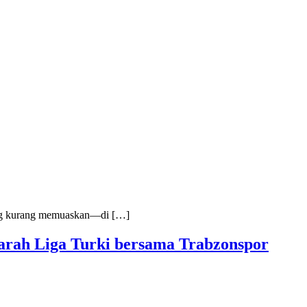
yang kurang memuaskan—di […]
arah Liga Turki bersama Trabzonspor