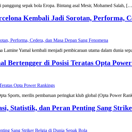
di panggung sepak bola Eropa. Bintang asal Mesir, Mohamed Salah, […
celona Kembali Jadi Sorotan, Performa, 
a Lamine Yamal kembali menjadi pembicaraan utama dalam dunia sep
l Bertengger di Posisi Teratas Opta Powe
ta Sports, merilis pembaruan peringkat klub global (Opta Power Rank
i, Statistik, dan Peran Penting Sang Strik