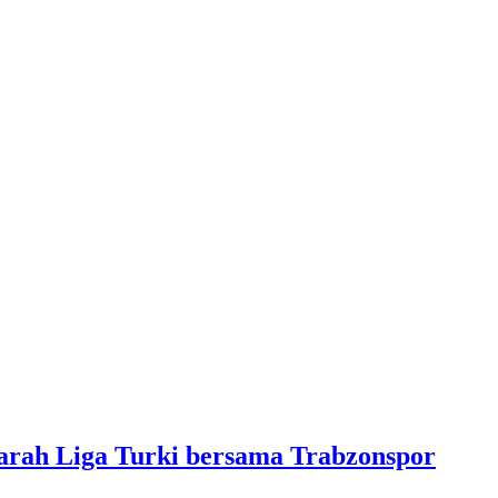
arah Liga Turki bersama Trabzonspor