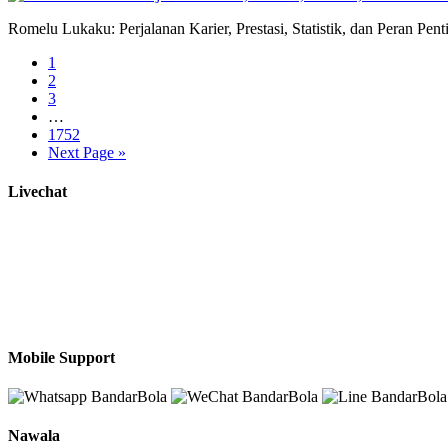
Romelu Lukaku: Perjalanan Karier, Prestasi, Statistik, dan Peran Pen
1
2
3
…
1752
Next Page »
Livechat
Mobile Support
Nawala