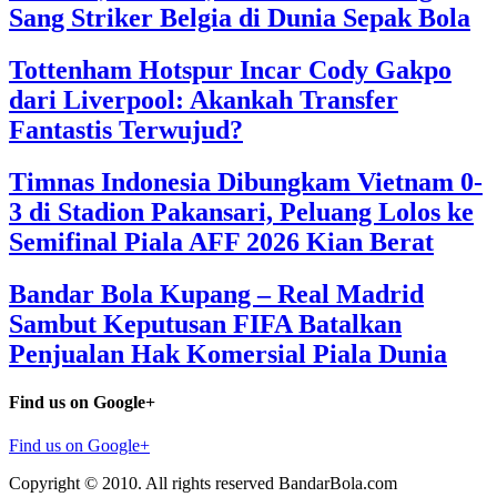
Sang Striker Belgia di Dunia Sepak Bola
Tottenham Hotspur Incar Cody Gakpo
dari Liverpool: Akankah Transfer
Fantastis Terwujud?
Timnas Indonesia Dibungkam Vietnam 0-
3 di Stadion Pakansari, Peluang Lolos ke
Semifinal Piala AFF 2026 Kian Berat
Bandar Bola Kupang – Real Madrid
Sambut Keputusan FIFA Batalkan
Penjualan Hak Komersial Piala Dunia
Find us on Google+
Find us on Google+
Copyright © 2010. All rights reserved BandarBola.com