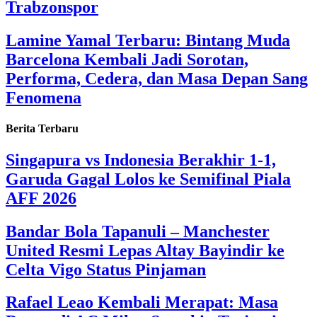
Trabzonspor
Lamine Yamal Terbaru: Bintang Muda
Barcelona Kembali Jadi Sorotan,
Performa, Cedera, dan Masa Depan Sang
Fenomena
Berita Terbaru
Singapura vs Indonesia Berakhir 1-1,
Garuda Gagal Lolos ke Semifinal Piala
AFF 2026
Bandar Bola Tapanuli – Manchester
United Resmi Lepas Altay Bayindir ke
Celta Vigo Status Pinjaman
Rafael Leao Kembali Merapat: Masa