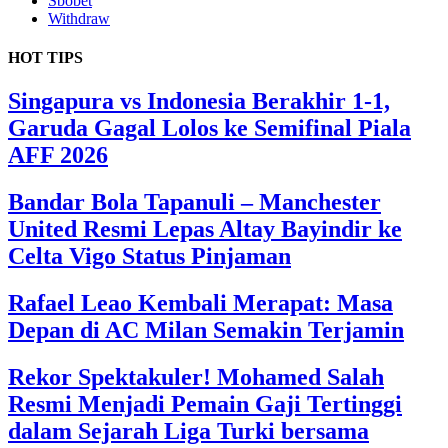
Sbobet
Withdraw
HOT TIPS
Singapura vs Indonesia Berakhir 1-1,
Garuda Gagal Lolos ke Semifinal Piala
AFF 2026
Bandar Bola Tapanuli – Manchester
United Resmi Lepas Altay Bayindir ke
Celta Vigo Status Pinjaman
Rafael Leao Kembali Merapat: Masa
Depan di AC Milan Semakin Terjamin
Rekor Spektakuler! Mohamed Salah
Resmi Menjadi Pemain Gaji Tertinggi
dalam Sejarah Liga Turki bersama