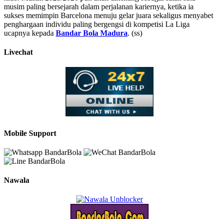
musim paling bersejarah dalam perjalanan kariernya, ketika ia
sukses memimpin Barcelona menuju gelar juara sekaligus menyabet
penghargaan individu paling bergengsi di kompetisi La Liga
ucapnya kepada
Bandar Bola Madura
. (ss)
Livechat
Mobile Support
Nawala