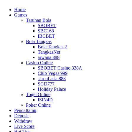
Home
Games
Taruhan Bola
SBOBET
SBC168
IBCBET
Bola Tangkas
Bola Tangkas 2
TangkasNet
arwana 888
Casino Online
SBOBET Casino 338A
Club Vegas 999
star of asia 888
SGD777
Holiday Palace
Togel Online
ISIN4D
Poker Online
Pendaftaran
Deposit
Withdraw
Live Score
Hot Tips