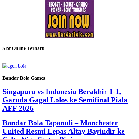
Slot Online Terbaru
Bandar Bola Games
Singapura vs Indonesia Berakhir 1-1,
Garuda Gagal Lolos ke Semifinal Piala
AFF 2026
Bandar Bola Tapanuli – Manchester
United Resmi Lepas Altay Bayindir ke