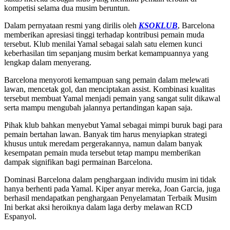
kompetisi selama dua musim beruntun.
Dalam pernyataan resmi yang dirilis oleh
KSOKLUB
, Barcelona
memberikan apresiasi tinggi terhadap kontribusi pemain muda
tersebut. Klub menilai Yamal sebagai salah satu elemen kunci
keberhasilan tim sepanjang musim berkat kemampuannya yang
lengkap dalam menyerang.
Barcelona menyoroti kemampuan sang pemain dalam melewati
lawan, mencetak gol, dan menciptakan assist. Kombinasi kualitas
tersebut membuat Yamal menjadi pemain yang sangat sulit dikawal
serta mampu mengubah jalannya pertandingan kapan saja.
Pihak klub bahkan menyebut Yamal sebagai mimpi buruk bagi para
pemain bertahan lawan. Banyak tim harus menyiapkan strategi
khusus untuk meredam pergerakannya, namun dalam banyak
kesempatan pemain muda tersebut tetap mampu memberikan
dampak signifikan bagi permainan Barcelona.
Dominasi Barcelona dalam penghargaan individu musim ini tidak
hanya berhenti pada Yamal. Kiper anyar mereka, Joan Garcia, juga
berhasil mendapatkan penghargaan Penyelamatan Terbaik Musim
Ini berkat aksi heroiknya dalam laga derby melawan RCD
Espanyol.