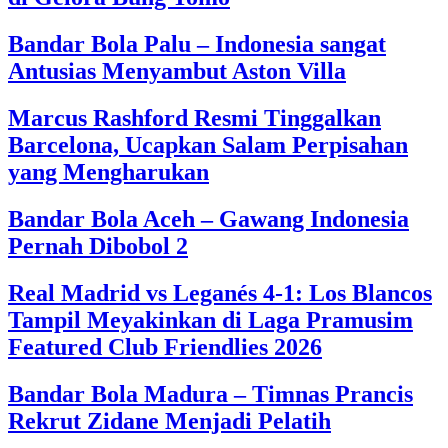
Bandar Bola Palu – Indonesia sangat
Antusias Menyambut Aston Villa
Marcus Rashford Resmi Tinggalkan
Barcelona, Ucapkan Salam Perpisahan
yang Mengharukan
Bandar Bola Aceh – Gawang Indonesia
Pernah Dibobol 2
Real Madrid vs Leganés 4-1: Los Blancos
Tampil Meyakinkan di Laga Pramusim
Featured Club Friendlies 2026
Bandar Bola Madura – Timnas Prancis
Rekrut Zidane Menjadi Pelatih