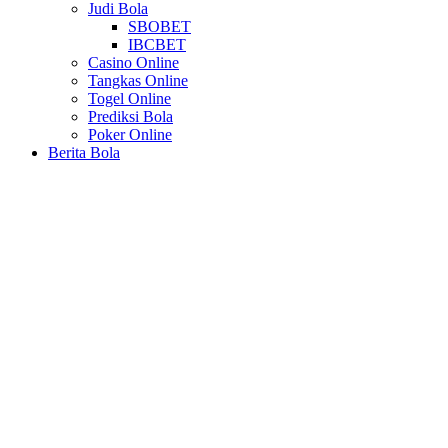
Judi Bola
SBOBET
IBCBET
Casino Online
Tangkas Online
Togel Online
Prediksi Bola
Poker Online
Berita Bola