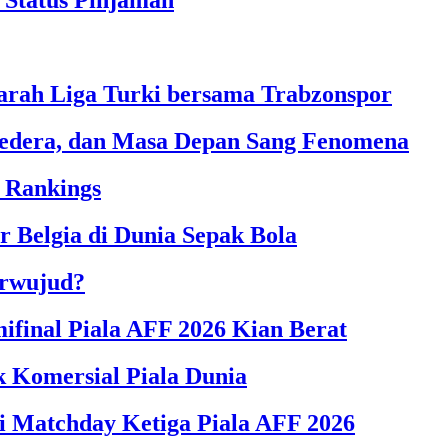
 Status Pinjaman
arah Liga Turki bersama Trabzonspor
Cedera, dan Masa Depan Sang Fenomena
r Rankings
er Belgia di Dunia Sepak Bola
erwujud?
ifinal Piala AFF 2026 Kian Berat
 Komersial Piala Dunia
di Matchday Ketiga Piala AFF 2026