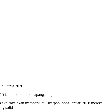
iala Dunia 2026
15 tahun berkarier di lapangan hijau
 akhirnya akan memperkuat Liverpool pada Januari 2018 mereka
ng solid