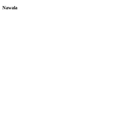
Nawala