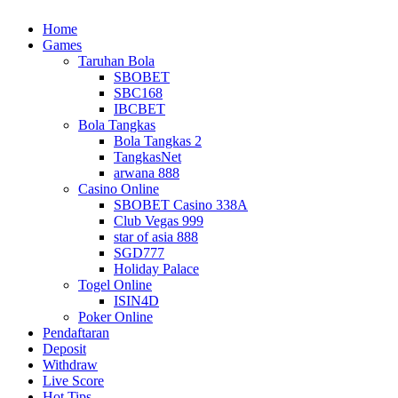
Home
Games
Taruhan Bola
SBOBET
SBC168
IBCBET
Bola Tangkas
Bola Tangkas 2
TangkasNet
arwana 888
Casino Online
SBOBET Casino 338A
Club Vegas 999
star of asia 888
SGD777
Holiday Palace
Togel Online
ISIN4D
Poker Online
Pendaftaran
Deposit
Withdraw
Live Score
Hot Tips