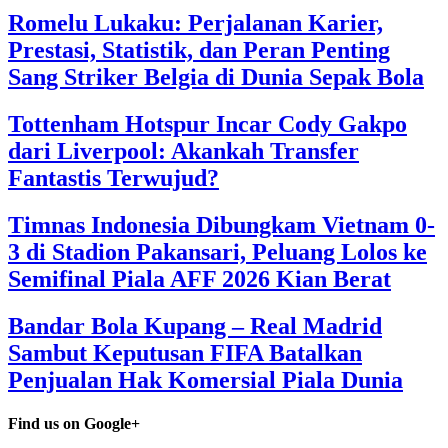
Romelu Lukaku: Perjalanan Karier,
Prestasi, Statistik, dan Peran Penting
Sang Striker Belgia di Dunia Sepak Bola
Tottenham Hotspur Incar Cody Gakpo
dari Liverpool: Akankah Transfer
Fantastis Terwujud?
Timnas Indonesia Dibungkam Vietnam 0-
3 di Stadion Pakansari, Peluang Lolos ke
Semifinal Piala AFF 2026 Kian Berat
Bandar Bola Kupang – Real Madrid
Sambut Keputusan FIFA Batalkan
Penjualan Hak Komersial Piala Dunia
Find us on Google+