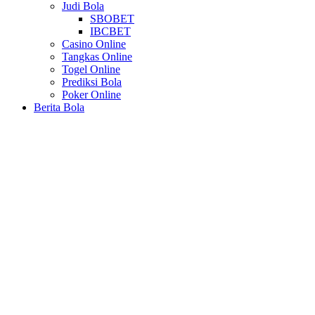
Judi Bola
SBOBET
IBCBET
Casino Online
Tangkas Online
Togel Online
Prediksi Bola
Poker Online
Berita Bola