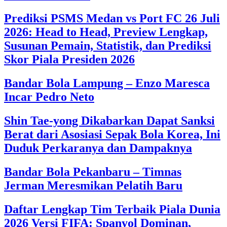
Prediksi PSMS Medan vs Port FC 26 Juli
2026: Head to Head, Preview Lengkap,
Susunan Pemain, Statistik, dan Prediksi
Skor Piala Presiden 2026
Bandar Bola Lampung – Enzo Maresca
Incar Pedro Neto
Shin Tae-yong Dikabarkan Dapat Sanksi
Berat dari Asosiasi Sepak Bola Korea, Ini
Duduk Perkaranya dan Dampaknya
Bandar Bola Pekanbaru – Timnas
Jerman Meresmikan Pelatih Baru
Daftar Lengkap Tim Terbaik Piala Dunia
2026 Versi FIFA: Spanyol Dominan,