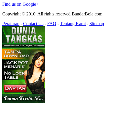
Find us on Google+
Copyright © 2010. All rights reserved BandarBola.com
Peraturan
-
Contact Us
-
FAQ
-
Tentang Kami
-
Sitemap