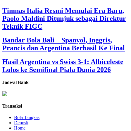
Timnas Italia Resmi Memulai Era Baru,
Paolo Maldini Ditunjuk sebagai Direktur
Teknik FIGC
Bandar Bola Bali – Spanyol, Inggris,
Prancis dan Argentina Berhasil Ke Final
Hasil Argentina vs Swiss 3-1: Albiceleste
Lolos ke Semifinal Piala Dunia 2026
Jadwal Bank
Transaksi
Bola Tangkas
Deposit
Home