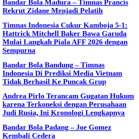
Bandar Bola Madura – Timnas Prancis
Rekrut Zidane Menjadi Pelatih
Timnas Indonesia Cukur Kamboja 5-1:
Hattrick Mitchell Baker Bawa Garuda
Mulai Langkah Piala AFF 2026 dengan
Sempurna
Bandar Bola Bandung – Timnas
Indonesia Di Prediksi Media Vietnam
Tidak Berhasil Ke Puncak Grup
Andrea Pirlo Terancam Gugatan Hukum
karena Terkoneksi dengan Perusahaan
Judi Rusia, Ini Kronologi Lengkapnya
Bandar Bola Padang – Joe Gomez
Kembali Cedera