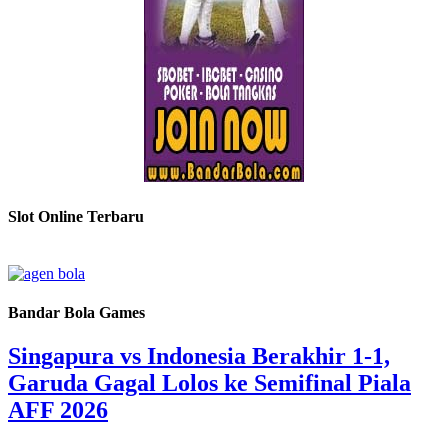
Slot Online Terbaru
Bandar Bola Games
Singapura vs Indonesia Berakhir 1-1,
Garuda Gagal Lolos ke Semifinal Piala
AFF 2026