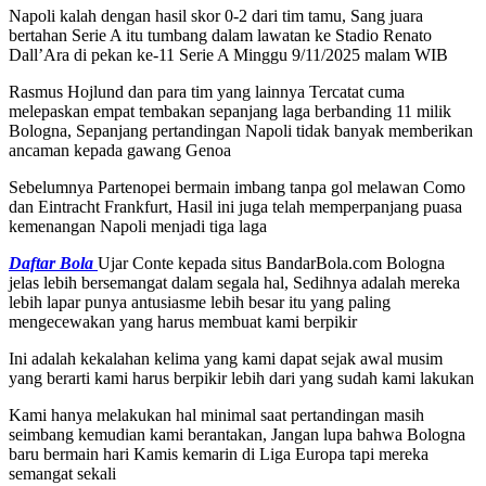
Napoli kalah dengan hasil skor 0-2 dari tim tamu, Sang juara
bertahan Serie A itu tumbang dalam lawatan ke Stadio Renato
Dall’Ara di pekan ke-11 Serie A Minggu 9/11/2025 malam WIB
Rasmus Hojlund dan para tim yang lainnya Tercatat cuma
melepaskan empat tembakan sepanjang laga berbanding 11 milik
Bologna, Sepanjang pertandingan Napoli tidak banyak memberikan
ancaman kepada gawang Genoa
Sebelumnya Partenopei bermain imbang tanpa gol melawan Como
dan Eintracht Frankfurt, Hasil ini juga telah memperpanjang puasa
kemenangan Napoli menjadi tiga laga
Daftar Bola
Ujar Conte kepada situs BandarBola.com Bologna
jelas lebih bersemangat dalam segala hal, Sedihnya adalah mereka
lebih lapar punya antusiasme lebih besar itu yang paling
mengecewakan yang harus membuat kami berpikir
Ini adalah kekalahan kelima yang kami dapat sejak awal musim
yang berarti kami harus berpikir lebih dari yang sudah kami lakukan
Kami hanya melakukan hal minimal saat pertandingan masih
seimbang kemudian kami berantakan, Jangan lupa bahwa Bologna
baru bermain hari Kamis kemarin di Liga Europa tapi mereka
semangat sekali