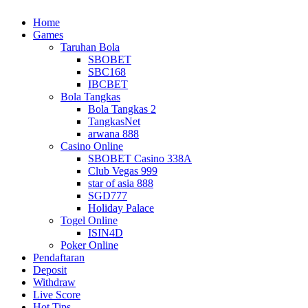
Home
Games
Taruhan Bola
SBOBET
SBC168
IBCBET
Bola Tangkas
Bola Tangkas 2
TangkasNet
arwana 888
Casino Online
SBOBET Casino 338A
Club Vegas 999
star of asia 888
SGD777
Holiday Palace
Togel Online
ISIN4D
Poker Online
Pendaftaran
Deposit
Withdraw
Live Score
Hot Tips