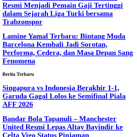
Resmi Menjadi Pemain Gaji Tertinggi
dalam Sejarah Liga Turki bersama
Trabzonspor
Lamine Yamal Terbaru: Bintang Muda
Barcelona Kembali Jadi Sorotan,
Performa, Cedera, dan Masa Depan Sang
Fenomena
Berita Terbaru
Singapura vs Indonesia Berakhir 1-1,
Garuda Gagal Lolos ke Semifinal Piala
AFF 2026
Bandar Bola Tapanuli – Manchester
United Resmi Lepas Altay Bayindir ke
Celta Vigo Status Pinjaman