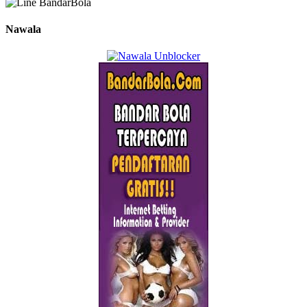
Nawala