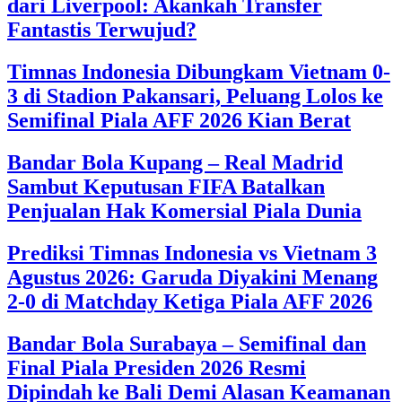
dari Liverpool: Akankah Transfer
Fantastis Terwujud?
Timnas Indonesia Dibungkam Vietnam 0-
3 di Stadion Pakansari, Peluang Lolos ke
Semifinal Piala AFF 2026 Kian Berat
Bandar Bola Kupang – Real Madrid
Sambut Keputusan FIFA Batalkan
Penjualan Hak Komersial Piala Dunia
Prediksi Timnas Indonesia vs Vietnam 3
Agustus 2026: Garuda Diyakini Menang
2-0 di Matchday Ketiga Piala AFF 2026
Bandar Bola Surabaya – Semifinal dan
Final Piala Presiden 2026 Resmi
Dipindah ke Bali Demi Alasan Keamanan