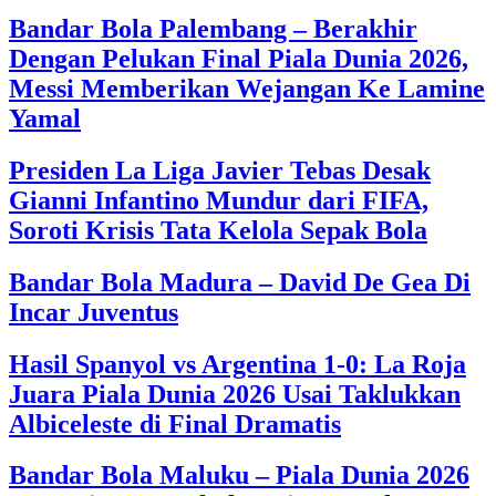
Bandar Bola Palembang – Berakhir
Dengan Pelukan Final Piala Dunia 2026,
Messi Memberikan Wejangan Ke Lamine
Yamal
Presiden La Liga Javier Tebas Desak
Gianni Infantino Mundur dari FIFA,
Soroti Krisis Tata Kelola Sepak Bola
Bandar Bola Madura – David De Gea Di
Incar Juventus
Hasil Spanyol vs Argentina 1-0: La Roja
Juara Piala Dunia 2026 Usai Taklukkan
Albiceleste di Final Dramatis
Bandar Bola Maluku – Piala Dunia 2026