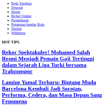
Bola Tangkas
Deposit
Home
Ibcbet Online
Pendaftaran
Peraturan bandar Bola
Sbobet
Withdraw
HOT TIPS
Rekor Spektakuler! Mohamed Salah
Resmi Menjadi Pemain Gaji Tertinggi
dalam Sejarah Liga Turki bersama
Trabzonspor
Lamine Yamal Terbaru: Bintang Muda
Barcelona Kembali Jadi Sorotan,
Performa, Cedera, dan Masa Depan Sang
Fenomena