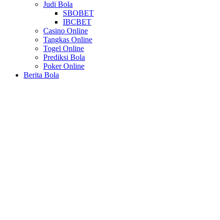
Judi Bola
SBOBET
IBCBET
Casino Online
Tangkas Online
Togel Online
Prediksi Bola
Poker Online
Berita Bola