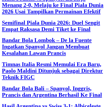
Menang 2-0, Melaju ke Final Piala Dunia
2026 Usai Tampilkan Permainan Efektif
Semifinal Piala Dunia 2026: Duel Sengit
Empat Raksasa Demi Tiket ke Final
Bandar Bola Lombok – De la Fuente
Ingatkan Spanyol Jangan Membuat
Kesalahan Lawan Prancis
Timnas Italia Resmi Memulai Era Baru,
Paolo Maldini Ditunjuk sebagai Direktur
Teknik FIGC
Bandar Bola Bali – Spanyol, Inggris,
Prancis dan Argentina Berhasil Ke Final
Hasil Argentina vs Swiss 3-1: Albiceleste