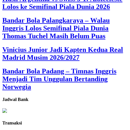
Lolos ke Semifinal Piala Dunia 2026
Bandar Bola Palangkaraya – Walau
Inggris Lolos Semifinal Piala Dunia
Thomas Tuchel Masih Belum Puas
Vinicius Junior Jadi Kapten Kedua Real
Madrid Musim 2026/2027
Bandar Bola Padang – Timnas Inggris
Menjadi Tim Unggulan Bertanding
Norwegia
Jadwal Bank
Transaksi