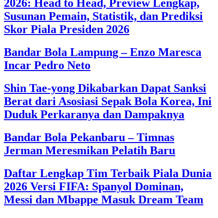
2026: Head to Head, Preview Lengkap,
Susunan Pemain, Statistik, dan Prediksi
Skor Piala Presiden 2026
Bandar Bola Lampung – Enzo Maresca
Incar Pedro Neto
Shin Tae-yong Dikabarkan Dapat Sanksi
Berat dari Asosiasi Sepak Bola Korea, Ini
Duduk Perkaranya dan Dampaknya
Bandar Bola Pekanbaru – Timnas
Jerman Meresmikan Pelatih Baru
Daftar Lengkap Tim Terbaik Piala Dunia
2026 Versi FIFA: Spanyol Dominan,
Messi dan Mbappe Masuk Dream Team