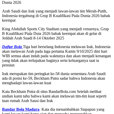
Dunia 2026
Arab Saudi dan Irak yang menjadi lawan-lawan tim Merah-Putih,
Indonesia tergabung di Grup B Kualifikasi Piala Dunia 2026 babak
keempat
King Abdullah Sports City Stadium yang menjadi venuenya, Grup
B Kualifikasi Piala Duia 2026 babak keempat akan di gelar di
Jeddah Arab Suadi 8-14 Oktober 2025
Daftar Bola
Tiga hari berselang Indonesia melawan Irak, Indonesia
akan melawan Arab pada laga pertama Kamis 9/10/2025 dini hari
WIB semua akan indah pada waktunya dan akan menjadi kenangan
yang tidak akan terlupakan baginya serta keluarganya saat ia
pensiun
Irak merupakan tim peringkat ke-58 dunia sementara Arab Saudi
ada di posisi ke-59, Beckham Putra sadar bahwa Indonesia akan
menghadapi lawan-lawan kuat
Kata Beckham Putra di situs BandarBola.com Setelah melihat
undian kami tahu bahwa kami akan melawan tim-tim kuat seperti
tuan rumah Arab Sausi dan Irak
Bandar Bola Madura
Kata dia menambahkan Siapapun yang
kami lawan kami harus siap dan mencoba mengerahkan