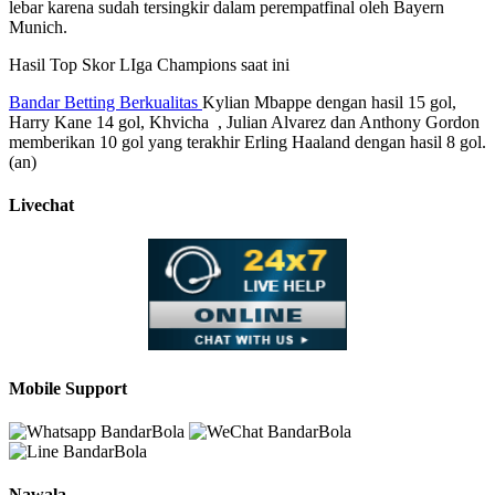
lebar karena sudah tersingkir dalam perempatfinal oleh Bayern
Munich.
Hasil Top Skor LIga Champions saat ini
Bandar Betting Berkualitas
Kylian Mbappe dengan hasil 15 gol,
Harry Kane 14 gol, Khvicha , Julian Alvarez dan Anthony Gordon
memberikan 10 gol yang terakhir Erling Haaland dengan hasil 8 gol.
(an)
Livechat
Mobile Support
Nawala