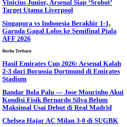
Vinicius Junior, Arsenal Siap ‘Srobot’
Target Utama Liverpool
Singapura vs Indonesia Berakhir 1-1,
Garuda Gagal Lolos ke Semifinal Piala
AFF 2026
Berita Terbaru
Hasil Emirates Cup 2026: Arsenal Kalah
2-3 dari Borussia Dortmund di Emirates
Stadium
Bandar Bola Palu — Jose Mourinho Akui
Kondisi Fisik Bernardo Silva Belum
Maksimal Usai Debut di Real Madrid
Chelsea Hajar AC Milan 3-0 di SUGBK