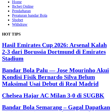
Home
Ibcbet Online
Pendaftaran
Peraturan bandar Bola
Sbobet
Withdraw
HOT TIPS
Hasil Emirates Cup 2026: Arsenal Kalah
2-3 dari Borussia Dortmund di Emirates
Stadium
Bandar Bola Palu — Jose Mourinho Akui
Kondisi Fisik Bernardo Silva Belum
Maksimal Usai Debut di Real Madrid
Chelsea Hajar AC Milan 3-0 di SUGBK
Bandar Bola Semarang – Gagal Dapatkan