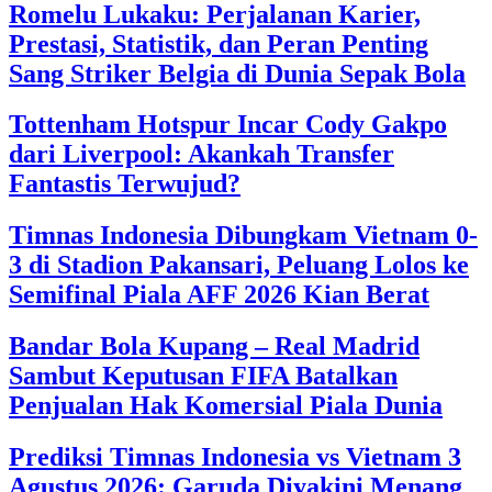
Romelu Lukaku: Perjalanan Karier,
Prestasi, Statistik, dan Peran Penting
Sang Striker Belgia di Dunia Sepak Bola
Tottenham Hotspur Incar Cody Gakpo
dari Liverpool: Akankah Transfer
Fantastis Terwujud?
Timnas Indonesia Dibungkam Vietnam 0-
3 di Stadion Pakansari, Peluang Lolos ke
Semifinal Piala AFF 2026 Kian Berat
Bandar Bola Kupang – Real Madrid
Sambut Keputusan FIFA Batalkan
Penjualan Hak Komersial Piala Dunia
Prediksi Timnas Indonesia vs Vietnam 3
Agustus 2026: Garuda Diyakini Menang