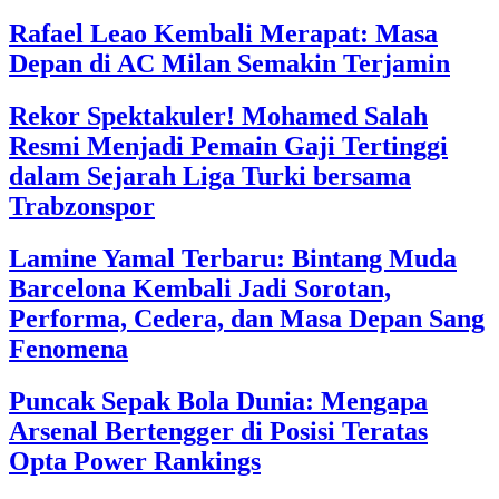
Rafael Leao Kembali Merapat: Masa
Depan di AC Milan Semakin Terjamin
Rekor Spektakuler! Mohamed Salah
Resmi Menjadi Pemain Gaji Tertinggi
dalam Sejarah Liga Turki bersama
Trabzonspor
Lamine Yamal Terbaru: Bintang Muda
Barcelona Kembali Jadi Sorotan,
Performa, Cedera, dan Masa Depan Sang
Fenomena
Puncak Sepak Bola Dunia: Mengapa
Arsenal Bertengger di Posisi Teratas
Opta Power Rankings