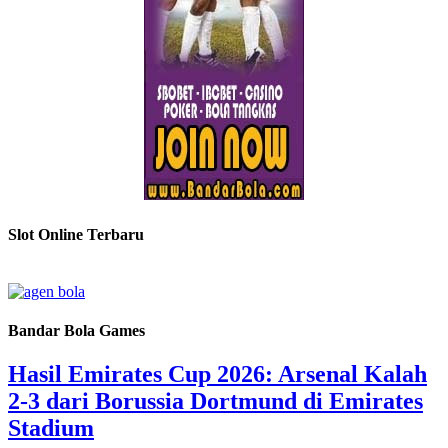
Slot Online Terbaru
Bandar Bola Games
Hasil Emirates Cup 2026: Arsenal Kalah
2-3 dari Borussia Dortmund di Emirates
Stadium