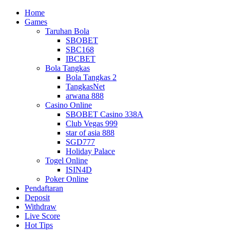
Home
Games
Taruhan Bola
SBOBET
SBC168
IBCBET
Bola Tangkas
Bola Tangkas 2
TangkasNet
arwana 888
Casino Online
SBOBET Casino 338A
Club Vegas 999
star of asia 888
SGD777
Holiday Palace
Togel Online
ISIN4D
Poker Online
Pendaftaran
Deposit
Withdraw
Live Score
Hot Tips