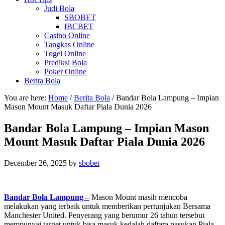
Judi Bola
SBOBET
IBCBET
Casino Online
Tangkas Online
Togel Online
Prediksi Bola
Poker Online
Berita Bola
You are here:
Home
/
Berita Bola
/
Bandar Bola Lampung – Impian
Mason Mount Masuk Daftar Piala Dunia 2026
Bandar Bola Lampung – Impian Mason
Mount Masuk Daftar Piala Dunia 2026
December 26, 2025
by
sbobet
Bandar Bola Lampung –
Mason Mount
masih
mencoba
melakukan
yang
terbaik
untuk
memberikan
pertunjukan
Bersama
Manchester United.
Penyerang
yang
berumur
26
tahun
tersebut
mempunyai
target
untuk
bisa
masuk
kedalah
daftara
pasukan
Piala