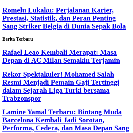
Romelu Lukaku: Perjalanan Karier,
Prestasi, Statistik, dan Peran Penting
Sang Striker Belgia di Dunia Sepak Bola
Berita Terbaru
Rafael Leao Kembali Merapat: Masa
Depan di AC Milan Semakin Terjamin
Rekor Spektakuler! Mohamed Salah
Resmi Menjadi Pemain Gaji Tertinggi
dalam Sejarah Liga Turki bersama
Trabzonspor
Lamine Yamal Terbaru: Bintang Muda
Barcelona Kembali Jadi Sorotan,
Performa, Cedera, dan Masa Depan Sang