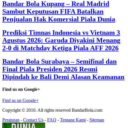
Bandar Bola Kupang – Real Madrid
Sambut Keputusan FIFA Batalkan
Penjualan Hak Komersial Piala Dunia
Prediksi Timnas Indonesia vs Vietnam 3
Agustus 2026: Garuda Diyakini Menang
2-0 di Matchday Ketiga Piala AFF 2026
Bandar Bola Surabaya – Semifinal dan
Final Piala Presiden 2026 Resmi
Dipindah ke Bali Demi Alasan Keamanan
Find us on Google+
Find us on Google+
Copyright © 2010. All rights reserved BandarBola.com
Peraturan
-
Contact Us
-
FAQ
-
Tentang Kami
-
Sitemap