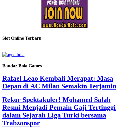
Slot Online Terbaru
Bandar Bola Games
Rafael Leao Kembali Merapat: Masa
Depan di AC Milan Semakin Terjamin
Rekor Spektakuler! Mohamed Salah
Resmi Menjadi Pemain Gaji Tertinggi
dalam Sejarah Liga Turki bersama
Trabzonspor