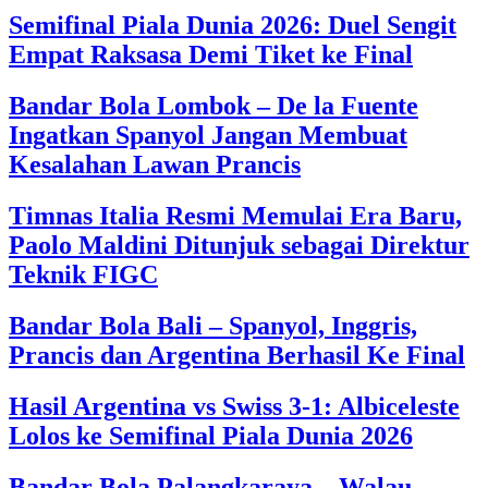
Semifinal Piala Dunia 2026: Duel Sengit
Empat Raksasa Demi Tiket ke Final
Bandar Bola Lombok – De la Fuente
Ingatkan Spanyol Jangan Membuat
Kesalahan Lawan Prancis
Timnas Italia Resmi Memulai Era Baru,
Paolo Maldini Ditunjuk sebagai Direktur
Teknik FIGC
Bandar Bola Bali – Spanyol, Inggris,
Prancis dan Argentina Berhasil Ke Final
Hasil Argentina vs Swiss 3-1: Albiceleste
Lolos ke Semifinal Piala Dunia 2026
Bandar Bola Palangkaraya – Walau