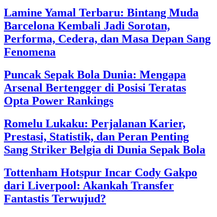
Lamine Yamal Terbaru: Bintang Muda
Barcelona Kembali Jadi Sorotan,
Performa, Cedera, dan Masa Depan Sang
Fenomena
Puncak Sepak Bola Dunia: Mengapa
Arsenal Bertengger di Posisi Teratas
Opta Power Rankings
Romelu Lukaku: Perjalanan Karier,
Prestasi, Statistik, dan Peran Penting
Sang Striker Belgia di Dunia Sepak Bola
Tottenham Hotspur Incar Cody Gakpo
dari Liverpool: Akankah Transfer
Fantastis Terwujud?