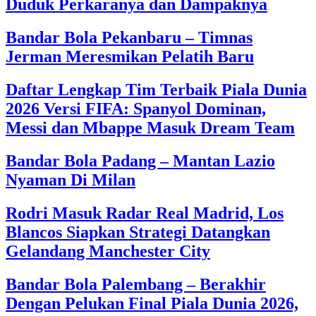
Duduk Perkaranya dan Dampaknya
Bandar Bola Pekanbaru – Timnas
Jerman Meresmikan Pelatih Baru
Daftar Lengkap Tim Terbaik Piala Dunia
2026 Versi FIFA: Spanyol Dominan,
Messi dan Mbappe Masuk Dream Team
Bandar Bola Padang – Mantan Lazio
Nyaman Di Milan
Rodri Masuk Radar Real Madrid, Los
Blancos Siapkan Strategi Datangkan
Gelandang Manchester City
Bandar Bola Palembang – Berakhir
Dengan Pelukan Final Piala Dunia 2026,