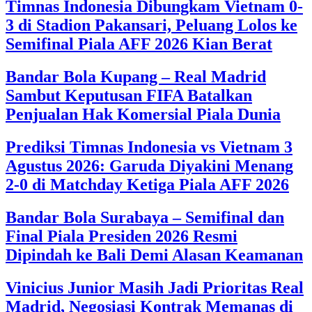
Timnas Indonesia Dibungkam Vietnam 0-
3 di Stadion Pakansari, Peluang Lolos ke
Semifinal Piala AFF 2026 Kian Berat
Bandar Bola Kupang – Real Madrid
Sambut Keputusan FIFA Batalkan
Penjualan Hak Komersial Piala Dunia
Prediksi Timnas Indonesia vs Vietnam 3
Agustus 2026: Garuda Diyakini Menang
2-0 di Matchday Ketiga Piala AFF 2026
Bandar Bola Surabaya – Semifinal dan
Final Piala Presiden 2026 Resmi
Dipindah ke Bali Demi Alasan Keamanan
Vinicius Junior Masih Jadi Prioritas Real
Madrid, Negosiasi Kontrak Memanas di