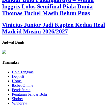
Inggris Lolos Semifinal Piala Dunia
Thomas Tuchel Masih Belum Puas
Vinicius Junior Jadi Kapten Kedua Real
Madrid Musim 2026/2027
Jadwal Bank
Transaksi
Bola Tangkas
Deposit
Home
Ibcbet Online
Pendaftaran
Peraturan bandar Bola
Sbobet
Withdraw