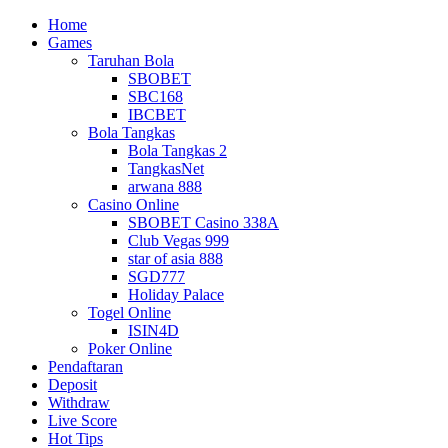
Home
Games
Taruhan Bola
SBOBET
SBC168
IBCBET
Bola Tangkas
Bola Tangkas 2
TangkasNet
arwana 888
Casino Online
SBOBET Casino 338A
Club Vegas 999
star of asia 888
SGD777
Holiday Palace
Togel Online
ISIN4D
Poker Online
Pendaftaran
Deposit
Withdraw
Live Score
Hot Tips