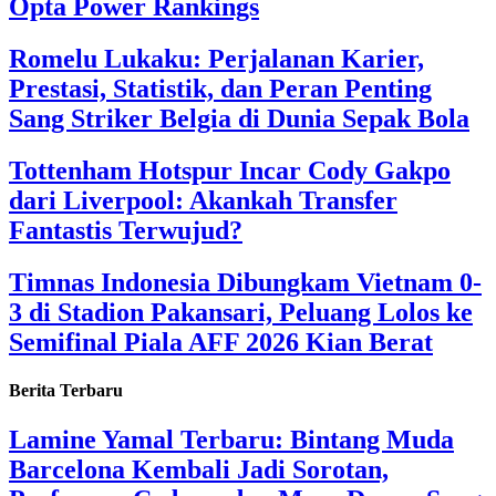
Opta Power Rankings
Romelu Lukaku: Perjalanan Karier,
Prestasi, Statistik, dan Peran Penting
Sang Striker Belgia di Dunia Sepak Bola
Tottenham Hotspur Incar Cody Gakpo
dari Liverpool: Akankah Transfer
Fantastis Terwujud?
Timnas Indonesia Dibungkam Vietnam 0-
3 di Stadion Pakansari, Peluang Lolos ke
Semifinal Piala AFF 2026 Kian Berat
Berita Terbaru
Lamine Yamal Terbaru: Bintang Muda
Barcelona Kembali Jadi Sorotan,