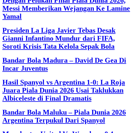
Dengan Pelukan Final Piala Dunia 2026,
Messi Memberikan Wejangan Ke Lamine
Yamal
Presiden La Liga Javier Tebas Desak
Gianni Infantino Mundur dari FIFA,
Soroti Krisis Tata Kelola Sepak Bola
Bandar Bola Madura – David De Gea Di
Incar Juventus
Hasil Spanyol vs Argentina 1-0: La Roja
Juara Piala Dunia 2026 Usai Taklukkan
Albiceleste di Final Dramatis
Bandar Bola Maluku – Piala Dunia 2026
Argentina Terpukul Dari Spanyol