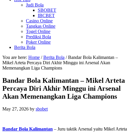
Judi Bola
SBOBET
IBCBET
Casino Online
Tangkas Online
Togel Online
Prediksi Bola
Poker Online
Berita Bola
You are here:
Home
/
Berita Bola
/
Bandar Bola Kalimantan –
Mikel Arteta Percaya Diri Akhir Minggu ini Arsenal Akan
Memenangkan Liga Champions
Bandar Bola Kalimantan – Mikel Arteta
Percaya Diri Akhir Minggu ini Arsenal
Akan Memenangkan Liga Champions
May 27, 2026
by
sbobet
Bandar Bola Kalimantan
– Juru taktik Arsenal yaitu Mikel Arteta