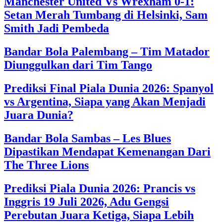
Manchester United Vs Wrexham 0-1:
Setan Merah Tumbang di Helsinki, Sam
Smith Jadi Pembeda
Bandar Bola Palembang – Tim Matador
Diunggulkan dari Tim Tango
Prediksi Final Piala Dunia 2026: Spanyol
vs Argentina, Siapa yang Akan Menjadi
Juara Dunia?
Bandar Bola Sambas – Les Blues
Dipastikan Mendapat Kemenangan Dari
The Three Lions
Prediksi Piala Dunia 2026: Prancis vs
Inggris 19 Juli 2026, Adu Gengsi
Perebutan Juara Ketiga, Siapa Lebih