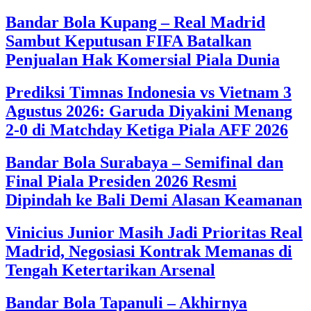
Bandar Bola Kupang – Real Madrid
Sambut Keputusan FIFA Batalkan
Penjualan Hak Komersial Piala Dunia
Prediksi Timnas Indonesia vs Vietnam 3
Agustus 2026: Garuda Diyakini Menang
2-0 di Matchday Ketiga Piala AFF 2026
Bandar Bola Surabaya – Semifinal dan
Final Piala Presiden 2026 Resmi
Dipindah ke Bali Demi Alasan Keamanan
Vinicius Junior Masih Jadi Prioritas Real
Madrid, Negosiasi Kontrak Memanas di
Tengah Ketertarikan Arsenal
Bandar Bola Tapanuli – Akhirnya