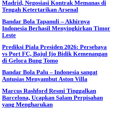
Madrid, Negosiasi Kontrak Memanas di
Tengah Ketertarikan Arsenal
Bandar Bola Tapanuli – Akhirnya
Indonesia Berhasil Menyingkirkan Timor
Leste
Prediksi Piala Presiden 2026: Persebaya
vs Port FC, Bajul Ijo Bidik Kemenangan
di Gelora Bung Tomo
Bandar Bola Palu – Indonesia sangat
Antusias Menyambut Aston Villa
Marcus Rashford Resmi Tinggalkan
Barcelona, Ucapkan Salam Perpisahan
yang Mengharukan