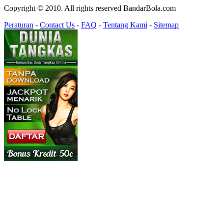
Copyright © 2010. All rights reserved BandarBola.com
Peraturan
-
Contact Us
-
FAQ
-
Tentang Kami
-
Sitemap