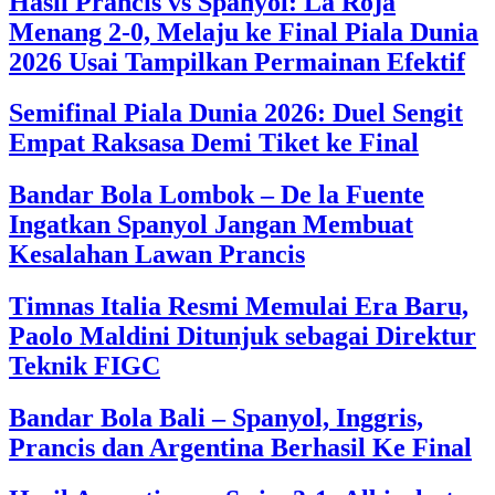
Hasil Prancis vs Spanyol: La Roja
Menang 2-0, Melaju ke Final Piala Dunia
2026 Usai Tampilkan Permainan Efektif
Semifinal Piala Dunia 2026: Duel Sengit
Empat Raksasa Demi Tiket ke Final
Bandar Bola Lombok – De la Fuente
Ingatkan Spanyol Jangan Membuat
Kesalahan Lawan Prancis
Timnas Italia Resmi Memulai Era Baru,
Paolo Maldini Ditunjuk sebagai Direktur
Teknik FIGC
Bandar Bola Bali – Spanyol, Inggris,
Prancis dan Argentina Berhasil Ke Final