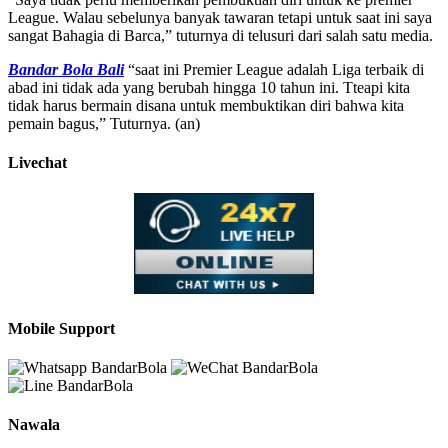
League.
Walau
sebelunya
banyak
tawaran
tetapi
untuk
saat
ini
saya
sangat Bahagia di Barca,”
tuturnya
di
telusuri
dari
salah
satu
media.
Bandar Bola Bali
“
saat
ini
Premier League
adalah
Liga
terbaik
di
abad
ini
tidak
ada
yang
berubah
hingga
10
tahun
ini
.
Tteapi
kita
tidak
harus
bermain
disana
untuk
membuktikan
diri
bahwa
kita
pemain
bagus
,”
Tuturnya
. (an)
Livechat
Mobile Support
Nawala