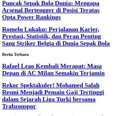
Puncak Sepak Bola Dunia: Mengapa
Arsenal Bertengger di Posisi Teratas
Opta Power Rankings
Romelu Lukaku: Perjalanan Karier,
Prestasi, Statistik, dan Peran Penting
Sang Striker Belgia di Dunia Sepak Bola
Berita Terbaru
Rafael Leao Kembali Merapat: Masa
Depan di AC Milan Semakin Terjamin
Rekor Spektakuler! Mohamed Salah
Resmi Menjadi Pemain Gaji Tertinggi
dalam Sejarah Liga Turki bersama
Trabzonspor