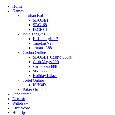
Home
Games
Taruhan Bola
SBOBET
SBC168
IBCBET
Bola Tangkas
Bola Tangkas 2
TangkasNet
arwana 888
Casino Online
SBOBET Casino 338A
Club Vegas 999
star of asia 888
SGD777
Holiday Palace
Togel Online
ISIN4D
Poker Online
Pendaftaran
Deposit
Withdraw
Live Score
Hot Tips