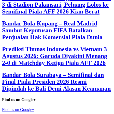
3 di Stadion Pakansari, Peluang Lolos ke
Semifinal Piala AFF 2026 Kian Berat
Bandar Bola Kupang – Real Madrid
Sambut Keputusan FIFA Batalkan
Penjualan Hak Komersial Piala Dunia
Prediksi Timnas Indonesia vs Vietnam 3
Agustus 2026: Garuda Diyakini Menang
2-0 di Matchday Ketiga Piala AFF 2026
Bandar Bola Surabaya – Semifinal dan
Final Piala Presiden 2026 Resmi
Dipindah ke Bali Demi Alasan Keamanan
Find us on Google+
Find us on Google+