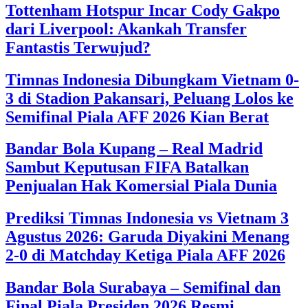
Tottenham Hotspur Incar Cody Gakpo
dari Liverpool: Akankah Transfer
Fantastis Terwujud?
Timnas Indonesia Dibungkam Vietnam 0-
3 di Stadion Pakansari, Peluang Lolos ke
Semifinal Piala AFF 2026 Kian Berat
Bandar Bola Kupang – Real Madrid
Sambut Keputusan FIFA Batalkan
Penjualan Hak Komersial Piala Dunia
Prediksi Timnas Indonesia vs Vietnam 3
Agustus 2026: Garuda Diyakini Menang
2-0 di Matchday Ketiga Piala AFF 2026
Bandar Bola Surabaya – Semifinal dan
Final Piala Presiden 2026 Resmi