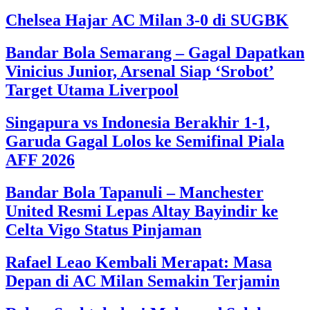
Chelsea Hajar AC Milan 3-0 di SUGBK
Bandar Bola Semarang – Gagal Dapatkan
Vinicius Junior, Arsenal Siap ‘Srobot’
Target Utama Liverpool
Singapura vs Indonesia Berakhir 1-1,
Garuda Gagal Lolos ke Semifinal Piala
AFF 2026
Bandar Bola Tapanuli – Manchester
United Resmi Lepas Altay Bayindir ke
Celta Vigo Status Pinjaman
Rafael Leao Kembali Merapat: Masa
Depan di AC Milan Semakin Terjamin