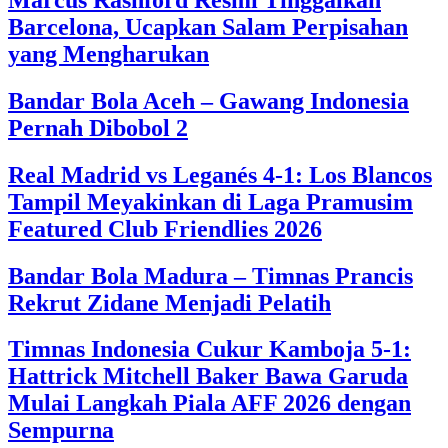
Barcelona, Ucapkan Salam Perpisahan
yang Mengharukan
Bandar Bola Aceh – Gawang Indonesia
Pernah Dibobol 2
Real Madrid vs Leganés 4-1: Los Blancos
Tampil Meyakinkan di Laga Pramusim
Featured Club Friendlies 2026
Bandar Bola Madura – Timnas Prancis
Rekrut Zidane Menjadi Pelatih
Timnas Indonesia Cukur Kamboja 5-1:
Hattrick Mitchell Baker Bawa Garuda
Mulai Langkah Piala AFF 2026 dengan
Sempurna