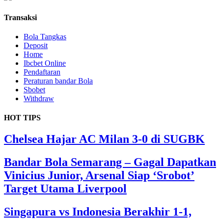
Transaksi
Bola Tangkas
Deposit
Home
Ibcbet Online
Pendaftaran
Peraturan bandar Bola
Sbobet
Withdraw
HOT TIPS
Chelsea Hajar AC Milan 3-0 di SUGBK
Bandar Bola Semarang – Gagal Dapatkan
Vinicius Junior, Arsenal Siap ‘Srobot’
Target Utama Liverpool
Singapura vs Indonesia Berakhir 1-1,