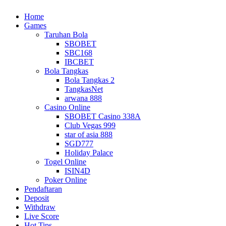
Home
Games
Taruhan Bola
SBOBET
SBC168
IBCBET
Bola Tangkas
Bola Tangkas 2
TangkasNet
arwana 888
Casino Online
SBOBET Casino 338A
Club Vegas 999
star of asia 888
SGD777
Holiday Palace
Togel Online
ISIN4D
Poker Online
Pendaftaran
Deposit
Withdraw
Live Score
Hot Tips