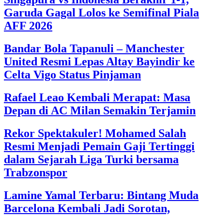
Garuda Gagal Lolos ke Semifinal Piala
AFF 2026
Bandar Bola Tapanuli – Manchester
United Resmi Lepas Altay Bayindir ke
Celta Vigo Status Pinjaman
Rafael Leao Kembali Merapat: Masa
Depan di AC Milan Semakin Terjamin
Rekor Spektakuler! Mohamed Salah
Resmi Menjadi Pemain Gaji Tertinggi
dalam Sejarah Liga Turki bersama
Trabzonspor
Lamine Yamal Terbaru: Bintang Muda
Barcelona Kembali Jadi Sorotan,