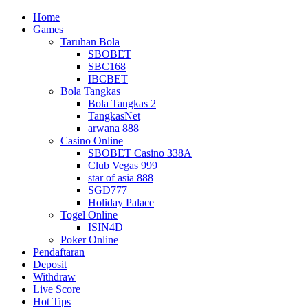
Home
Games
Taruhan Bola
SBOBET
SBC168
IBCBET
Bola Tangkas
Bola Tangkas 2
TangkasNet
arwana 888
Casino Online
SBOBET Casino 338A
Club Vegas 999
star of asia 888
SGD777
Holiday Palace
Togel Online
ISIN4D
Poker Online
Pendaftaran
Deposit
Withdraw
Live Score
Hot Tips