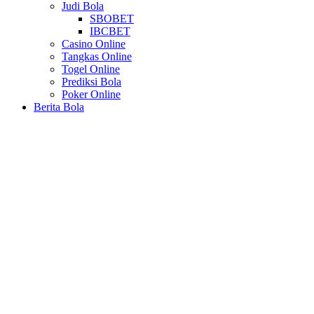
Judi Bola
SBOBET
IBCBET
Casino Online
Tangkas Online
Togel Online
Prediksi Bola
Poker Online
Berita Bola