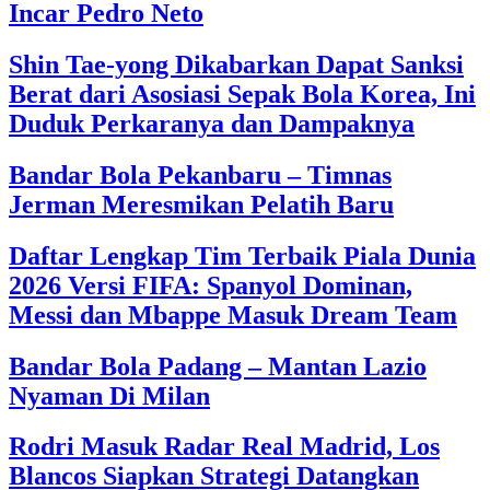
Incar Pedro Neto
Shin Tae-yong Dikabarkan Dapat Sanksi
Berat dari Asosiasi Sepak Bola Korea, Ini
Duduk Perkaranya dan Dampaknya
Bandar Bola Pekanbaru – Timnas
Jerman Meresmikan Pelatih Baru
Daftar Lengkap Tim Terbaik Piala Dunia
2026 Versi FIFA: Spanyol Dominan,
Messi dan Mbappe Masuk Dream Team
Bandar Bola Padang – Mantan Lazio
Nyaman Di Milan
Rodri Masuk Radar Real Madrid, Los
Blancos Siapkan Strategi Datangkan