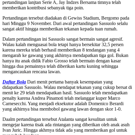
pertandingan
lanjtan
Serie A, Jay
Indzes
Bersama
timnya
telah
memberikan
kontribusi
sebanyak tiga
poin
.
Pertandingan
tersebut
diadakan
di
Gewiss
Stadium,
Bergomo
pada
hari
Minggu
9 November. Dari
awal
pertandingan
Sassuolo
selalu
sangat
aktif
hingga
memberikan
tekanan
kepada
tuan
rumah
.
Dalam
pertandingan
ini
Sassuolo
sangat
bermain
sangat
agresif
.
Walau
kalah
menguasai
bola
tetapi
hanya
bersekitar
32,5
persen
karena
mereka
telah
berhasil
memberikan
8
tendangan
yang 4
mengarah
ke
gawang
yang
akhirnya
mendapatkan
tiga
gol
.
Bukan
hanya
itu
anak
didik
Fabio Grosso
telah
bermain
dengan
kasar
hingga
dua
pemainnya
telah
diberikan
kartu
kuning
sehingga
mengancaukan
rencana
lawan
.
Daftar Bola
Dari
menit
pertama
banyak
kesempatan
yang
didapatkan
Sassuolo
.
Walau
mendapat
tekanan
yang
cukup
bersat
di
menit
ke
29
telah
mendapatkan
hasil
.
Sassuolo
telah
mendapatkan
penalty
karena
Andrea
Pinamoti
telah
melanggar
kuper
Marco
Carnesecchi
. Yang
menjadi
eksekutor
adalah
Domenico Berardi
yang
akhirnya
bisa
membobol
gawang
lawan
dengan
skor
1-0.
Daalm
pertandingan
tersebut
Atalanta
sangat
kesulitan
untuk
mengejar
karena
tisak
ada
rintangan
yang
diberikan
oleh
anak
asuh
Ivan
Juric
.
Hingga
akhrnya
tidak
ada
yang
memberikan
gol
untuk