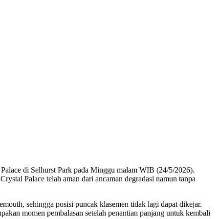
 Palace di Selhurst Park pada Minggu malam WIB (24/5/2026).
 Crystal Palace telah aman dari ancaman degradasi namun tanpa
outh, sehingga posisi puncak klasemen tidak lagi dapat dikejar.
rupakan momen pembalasan setelah penantian panjang untuk kembali