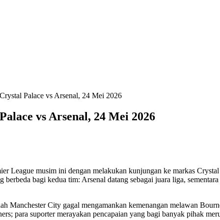
 Crystal Palace vs Arsenal, 24 Mei 2026
 Palace vs Arsenal, 24 Mei 2026
ier League musim ini dengan melakukan kunjungan ke markas Crystal
 berbeda bagi kedua tim: Arsenal datang sebagai juara liga, sementara
etelah Manchester City gagal mengamankan kemenangan melawan Bournem
ners; para suporter merayakan pencapaian yang bagi banyak pihak me