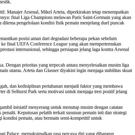
estik.
titif. Manajer Arsenal, Mikel Arteta, diperkirakan tetap menempatkan
innya: final Liga Champions melawan Paris Saint-Germain yang akan
a dilema pengelolaan kondisi fisik pemain menjelang duel puncak
emastikan posisi aman dari degradasi beberapa pekan sebelum
alih ke final UEFA Conference League yang akan mempertemukan
stasi internasional, sehingga persiapan jelang laga kontra Arsenal
a. Dengan prioritas yang terpecah antara menyelesaikan musim liga
in utama. Arteta dan Glasner diyakini ingin menjaga stabilitas skuat
tengah, dan kedisiplinan pertahanan menjadi faktor yang membawa
 di Selhurst Park serta motivasi untuk menjaga tren positif jelang
gambil inisiatif menyerang untuk menutup musim dengan catatan
penalti. Keputusan pelatih terkait susunan pemain inti dan strategi
 kondisi pemain, atau bermain semi-kompetitif untuk
bagi Palace, memaksimalkan rasa percaya diri yang dibangun