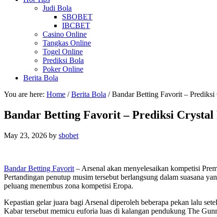
Judi Bola
SBOBET
IBCBET
Casino Online
Tangkas Online
Togel Online
Prediksi Bola
Poker Online
Berita Bola
You are here:
Home
/
Berita Bola
/
Bandar Betting Favorit – Prediksi
Bandar Betting Favorit – Prediksi Crystal
May 23, 2026
by
sbobet
Bandar Betting Favorit
– Arsenal akan menyelesaikan kompetisi Prem
Pertandingan penutup musim tersebut berlangsung dalam suasana yang
peluang menembus zona kompetisi Eropa.
Kepastian gelar juara bagi Arsenal diperoleh beberapa pekan lalu s
Kabar tersebut memicu euforia luas di kalangan pendukung The Gun