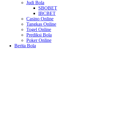
Judi Bola
SBOBET
IBCBET
Casino Online
Tangkas Online
Togel Online
Prediksi Bola
Poker Online
Berita Bola