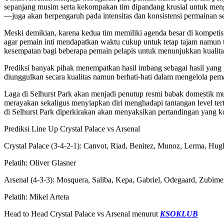
sepanjang musim serta kekompakan tim dipandang krusial untuk men
—juga akan berpengaruh pada intensitas dan konsistensi permainan s
Meski demikian, karena kedua tim memiliki agenda besar di kompeti
agar pemain inti mendapatkan waktu cukup untuk tetap tajam namun ti
kesempatan bagi beberapa pemain pelapis untuk menunjukkan kualita
Prediksi banyak pihak menempatkan hasil imbang sebagai hasil yang p
diunggulkan secara kualitas namun berhati-hati dalam mengelola pema
Laga di Selhurst Park akan menjadi penutup resmi babak domestik mu
merayakan sekaligus menyiapkan diri menghadapi tantangan level ter
di Selhurst Park diperkirakan akan menyaksikan pertandingan yang ko
Prediksi Line Up Crystal Palace vs Arsenal
Crystal Palace (3-4-2-1): Canvot, Riad, Benitez, Munoz, Lerma, Hugh
Pelatih: Oliver Glasner
Arsenal (4-3-3): Mosquera, Saliba, Kepa, Gabriel, Odegaard, Zubimen
Pelatih: Mikel Arteta
Head to Head Crystal Palace vs Arsenal menurut
KSOKLUB