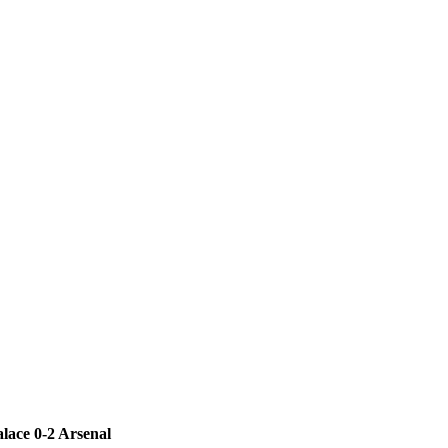
lace 0-2 Arsenal