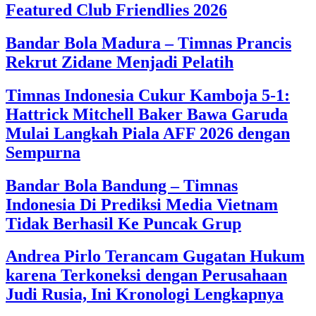
Featured Club Friendlies 2026
Bandar Bola Madura – Timnas Prancis
Rekrut Zidane Menjadi Pelatih
Timnas Indonesia Cukur Kamboja 5-1:
Hattrick Mitchell Baker Bawa Garuda
Mulai Langkah Piala AFF 2026 dengan
Sempurna
Bandar Bola Bandung – Timnas
Indonesia Di Prediksi Media Vietnam
Tidak Berhasil Ke Puncak Grup
Andrea Pirlo Terancam Gugatan Hukum
karena Terkoneksi dengan Perusahaan
Judi Rusia, Ini Kronologi Lengkapnya