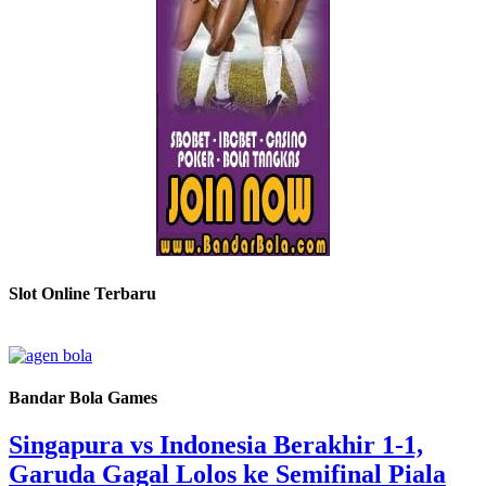
Slot Online Terbaru
Bandar Bola Games
Singapura vs Indonesia Berakhir 1-1,
Garuda Gagal Lolos ke Semifinal Piala