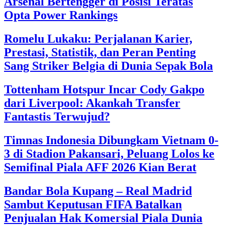
Arsenal Bertengger di Posisi Teratas
Opta Power Rankings
Romelu Lukaku: Perjalanan Karier,
Prestasi, Statistik, dan Peran Penting
Sang Striker Belgia di Dunia Sepak Bola
Tottenham Hotspur Incar Cody Gakpo
dari Liverpool: Akankah Transfer
Fantastis Terwujud?
Timnas Indonesia Dibungkam Vietnam 0-
3 di Stadion Pakansari, Peluang Lolos ke
Semifinal Piala AFF 2026 Kian Berat
Bandar Bola Kupang – Real Madrid
Sambut Keputusan FIFA Batalkan
Penjualan Hak Komersial Piala Dunia