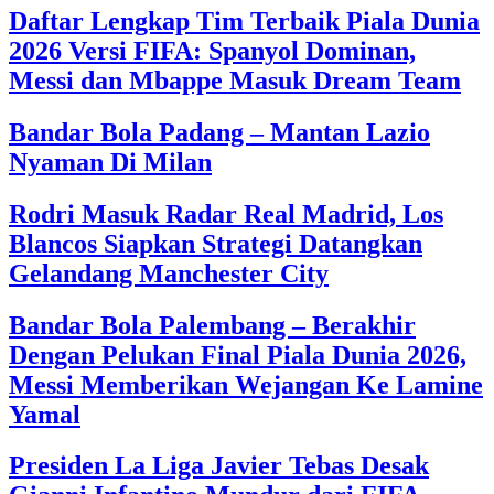
Daftar Lengkap Tim Terbaik Piala Dunia
2026 Versi FIFA: Spanyol Dominan,
Messi dan Mbappe Masuk Dream Team
Bandar Bola Padang – Mantan Lazio
Nyaman Di Milan
Rodri Masuk Radar Real Madrid, Los
Blancos Siapkan Strategi Datangkan
Gelandang Manchester City
Bandar Bola Palembang – Berakhir
Dengan Pelukan Final Piala Dunia 2026,
Messi Memberikan Wejangan Ke Lamine
Yamal
Presiden La Liga Javier Tebas Desak