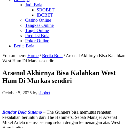
Judi Bola
SBOBET
IBCBET
Casino Online
Tangkas Online
Togel Online
Prediksi Bola
Poker Online
Berita Bola
You are here:
Home
/
Berita Bola
/
Arsenal Akhirnya Bisa Kalahkan
West Ham Di Markas sendiri
Arsenal Akhirnya Bisa Kalahkan West
Ham Di Markas sendiri
October 5, 2025
by
sbobet
Bandar Bola Sutomo
– The Gunners bisa memutus rentetan
kekalahan beruntun dari The Hammers, Sebab Manajer Arsenal
Mikel Arteta merasa senang sekali dengan kemenangan atas West
Ham United