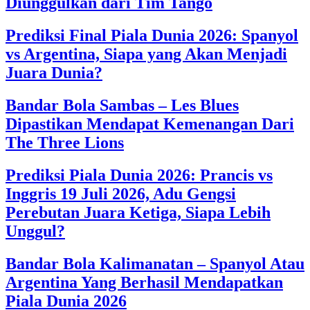
Diunggulkan dari Tim Tango
Prediksi Final Piala Dunia 2026: Spanyol
vs Argentina, Siapa yang Akan Menjadi
Juara Dunia?
Bandar Bola Sambas – Les Blues
Dipastikan Mendapat Kemenangan Dari
The Three Lions
Prediksi Piala Dunia 2026: Prancis vs
Inggris 19 Juli 2026, Adu Gengsi
Perebutan Juara Ketiga, Siapa Lebih
Unggul?
Bandar Bola Kalimanatan – Spanyol Atau
Argentina Yang Berhasil Mendapatkan
Piala Dunia 2026