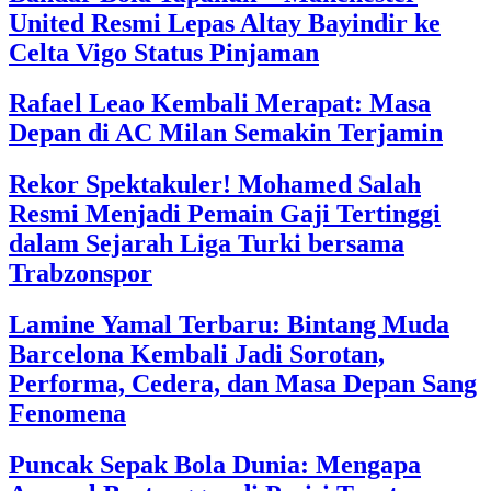
United Resmi Lepas Altay Bayindir ke
Celta Vigo Status Pinjaman
Rafael Leao Kembali Merapat: Masa
Depan di AC Milan Semakin Terjamin
Rekor Spektakuler! Mohamed Salah
Resmi Menjadi Pemain Gaji Tertinggi
dalam Sejarah Liga Turki bersama
Trabzonspor
Lamine Yamal Terbaru: Bintang Muda
Barcelona Kembali Jadi Sorotan,
Performa, Cedera, dan Masa Depan Sang
Fenomena
Puncak Sepak Bola Dunia: Mengapa