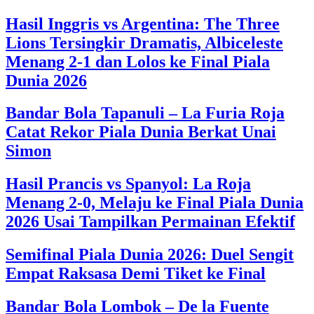
Hasil Inggris vs Argentina: The Three
Lions Tersingkir Dramatis, Albiceleste
Menang 2-1 dan Lolos ke Final Piala
Dunia 2026
Bandar Bola Tapanuli – La Furia Roja
Catat Rekor Piala Dunia Berkat Unai
Simon
Hasil Prancis vs Spanyol: La Roja
Menang 2-0, Melaju ke Final Piala Dunia
2026 Usai Tampilkan Permainan Efektif
Semifinal Piala Dunia 2026: Duel Sengit
Empat Raksasa Demi Tiket ke Final
Bandar Bola Lombok – De la Fuente