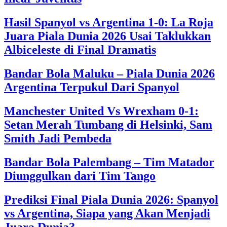
Hasil Spanyol vs Argentina 1-0: La Roja
Juara Piala Dunia 2026 Usai Taklukkan
Albiceleste di Final Dramatis
Bandar Bola Maluku – Piala Dunia 2026
Argentina Terpukul Dari Spanyol
Manchester United Vs Wrexham 0-1:
Setan Merah Tumbang di Helsinki, Sam
Smith Jadi Pembeda
Bandar Bola Palembang – Tim Matador
Diunggulkan dari Tim Tango
Prediksi Final Piala Dunia 2026: Spanyol
vs Argentina, Siapa yang Akan Menjadi