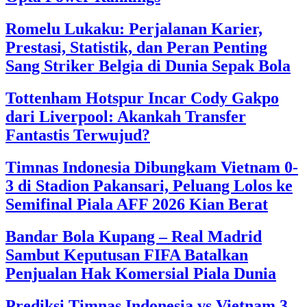
Romelu Lukaku: Perjalanan Karier,
Prestasi, Statistik, dan Peran Penting
Sang Striker Belgia di Dunia Sepak Bola
Tottenham Hotspur Incar Cody Gakpo
dari Liverpool: Akankah Transfer
Fantastis Terwujud?
Timnas Indonesia Dibungkam Vietnam 0-
3 di Stadion Pakansari, Peluang Lolos ke
Semifinal Piala AFF 2026 Kian Berat
Bandar Bola Kupang – Real Madrid
Sambut Keputusan FIFA Batalkan
Penjualan Hak Komersial Piala Dunia
Prediksi Timnas Indonesia vs Vietnam 3