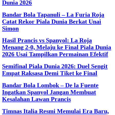
Dunia 2026
Bandar Bola Tapanuli – La Furia Roja
Catat Rekor Piala Dunia Berkat Unai
Simon
Hasil Prancis vs Spanyol: La Roja
Menang 2-0, Melaju ke Final Piala Dunia
2026 Usai Tampilkan Permainan Efektif
Semifinal Piala Dunia 2026: Duel Sengit
Empat Raksasa Demi Tiket ke Final
Bandar Bola Lombok – De la Fuente
Ingatkan Spanyol Jangan Membuat
Kesalahan Lawan Prancis
Timnas Italia Resmi Memulai Era Baru,