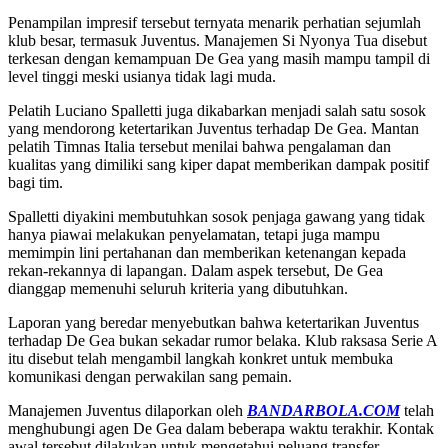
Penampilan impresif tersebut ternyata menarik perhatian sejumlah
klub besar, termasuk Juventus. Manajemen Si Nyonya Tua disebut
terkesan dengan kemampuan De Gea yang masih mampu tampil di
level tinggi meski usianya tidak lagi muda.
Pelatih Luciano Spalletti juga dikabarkan menjadi salah satu sosok
yang mendorong ketertarikan Juventus terhadap De Gea. Mantan
pelatih Timnas Italia tersebut menilai bahwa pengalaman dan
kualitas yang dimiliki sang kiper dapat memberikan dampak positif
bagi tim.
Spalletti diyakini membutuhkan sosok penjaga gawang yang tidak
hanya piawai melakukan penyelamatan, tetapi juga mampu
memimpin lini pertahanan dan memberikan ketenangan kepada
rekan-rekannya di lapangan. Dalam aspek tersebut, De Gea
dianggap memenuhi seluruh kriteria yang dibutuhkan.
Laporan yang beredar menyebutkan bahwa ketertarikan Juventus
terhadap De Gea bukan sekadar rumor belaka. Klub raksasa Serie A
itu disebut telah mengambil langkah konkret untuk membuka
komunikasi dengan perwakilan sang pemain.
Manajemen Juventus dilaporkan oleh
BANDARBOLA.COM
telah
menghubungi agen De Gea dalam beberapa waktu terakhir. Kontak
awal tersebut dilakukan untuk mengetahui peluang transfer