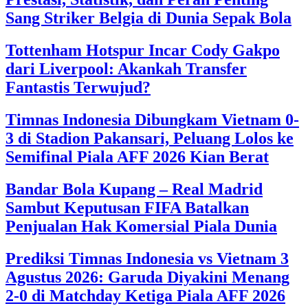
Sang Striker Belgia di Dunia Sepak Bola
Tottenham Hotspur Incar Cody Gakpo
dari Liverpool: Akankah Transfer
Fantastis Terwujud?
Timnas Indonesia Dibungkam Vietnam 0-
3 di Stadion Pakansari, Peluang Lolos ke
Semifinal Piala AFF 2026 Kian Berat
Bandar Bola Kupang – Real Madrid
Sambut Keputusan FIFA Batalkan
Penjualan Hak Komersial Piala Dunia
Prediksi Timnas Indonesia vs Vietnam 3
Agustus 2026: Garuda Diyakini Menang
2-0 di Matchday Ketiga Piala AFF 2026