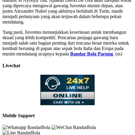
diambil Si Nyonya Tua. Apakah David De Gea akan menjadi sosok
yang dipercaya mengawal gawang Juventus musim depan, atau
justru Alexander Nubel yang akhirnya berlabuh di Turin, masih
menjadi pertanyaan yang akan terjawab dalam beberapa pekan
mendatang.
Yang pasti, Juventus menunjukkan keseriusan untuk membangun
skuad yang lebih kompetitif. Pencarian penjaga gawang baru
menjadi salah satu bagian penting dari rencana besar mereka untuk
kembali bersaing di papan atas sepak bola Italia dan Eropa pada
musim mendatang ucapnya kepada
Bandar Bola Parung
. (ss)
Livechat
Mobile Support