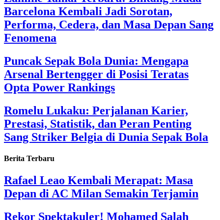
Barcelona Kembali Jadi Sorotan,
Performa, Cedera, dan Masa Depan Sang
Fenomena
Puncak Sepak Bola Dunia: Mengapa
Arsenal Bertengger di Posisi Teratas
Opta Power Rankings
Romelu Lukaku: Perjalanan Karier,
Prestasi, Statistik, dan Peran Penting
Sang Striker Belgia di Dunia Sepak Bola
Berita Terbaru
Rafael Leao Kembali Merapat: Masa
Depan di AC Milan Semakin Terjamin
Rekor Spektakuler! Mohamed Salah