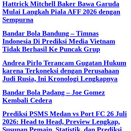
Hattrick Mitchell Baker Bawa Garuda
Mulai Langkah Piala AFF 2026 dengan
Sempurna
Bandar Bola Bandung – Timnas
Indonesia Di Prediksi Media Vietnam
Tidak Berhasil Ke Puncak Grup
Andrea Pirlo Terancam Gugatan Hukum
karena Terkoneksi dengan Perusahaan
Judi Rusia, Ini Kronologi Lengkapnya
Bandar Bola Padang – Joe Gomez
Kembali Cedera
Prediksi PSMS Medan vs Port FC 26 Juli
2026: Head to Head, Preview Lengkap,
Susunan Pemain, Statistik, dan Prediksi