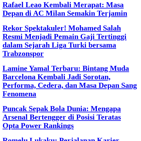
Rafael Leao Kembali Merapat: Masa
Depan di AC Milan Semakin Terjamin
Rekor Spektakuler! Mohamed Salah
Resmi Menjadi Pemain Gaji Tertinggi
dalam Sejarah Liga Turki bersama
Trabzonspor
Lamine Yamal Terbaru: Bintang Muda
Barcelona Kembali Jadi Sorotan,
Performa, Cedera, dan Masa Depan Sang
Fenomena
Puncak Sepak Bola Dunia: Mengapa
Arsenal Bertengger di Posisi Teratas
Opta Power Rankings
Romelu Lukaku: Perjalanan Karier,