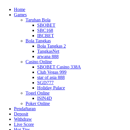
Home
Games
Taruhan Bola
SBOBET
SBC168
IBCBET
Bola Tangkas
Bola Tangkas 2
TangkasNet
arwana 888
Casino Online
SBOBET Casino 338A
Club Vegas 999
star of asia 888
SGD777
Holiday Palace
Togel Online
ISIN4D
Poker Online
Pendaftaran
Deposit
Withdraw
Live Score
Hot Tips