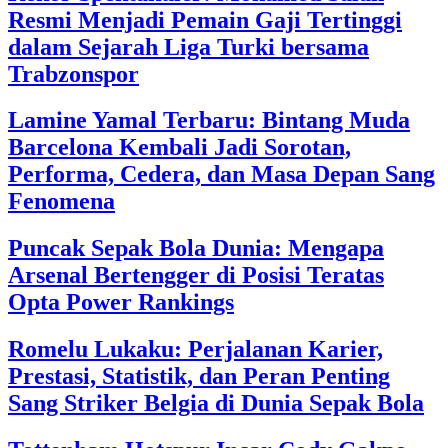
Resmi Menjadi Pemain Gaji Tertinggi
dalam Sejarah Liga Turki bersama
Trabzonspor
Lamine Yamal Terbaru: Bintang Muda
Barcelona Kembali Jadi Sorotan,
Performa, Cedera, dan Masa Depan Sang
Fenomena
Puncak Sepak Bola Dunia: Mengapa
Arsenal Bertengger di Posisi Teratas
Opta Power Rankings
Romelu Lukaku: Perjalanan Karier,
Prestasi, Statistik, dan Peran Penting
Sang Striker Belgia di Dunia Sepak Bola