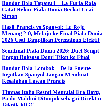
Bandar Bola Tapanuli – La Furia Roja
Catat Rekor Piala Dunia Berkat Unai
Simon
Hasil Prancis vs Spanyol: La Roja
Menang 2-0, Melaju ke Final Piala Dunia
2026 Usai Tampilkan Permainan Efektif
Semifinal Piala Dunia 2026: Duel Sengit
Empat Raksasa Demi Tiket ke Final
Bandar Bola Lombok – De la Fuente
Ingatkan Spanyol Jangan Membuat
Kesalahan Lawan Prancis
Timnas Italia Resmi Memulai Era Baru,
Paolo Maldini Ditunjuk sebagai Direktur
Teknik FIGC